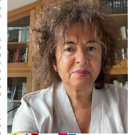
e
e
e
s
n
d
n
s
s
e
l
,
e
n