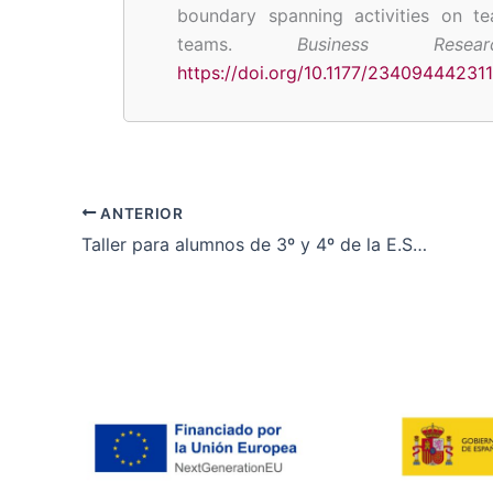
boundary spanning activities on t
teams.
Business Resea
https://doi.org/10.1177/23409444231
Rodriguez-Escudero, A. I., Carbonell,
Examining the role of team boundar
intervention for boundary spannin
ANTERIOR
Technology Mana
https://doi.org/10.1016/J.JENGTECM
Taller para alumnos de 3º y 4º de la E.S.O en el Colegio Las Huelgas
Año 2024
Laura Carmen Heredero Sánchez, Car
Escudero. (2024). From gratificatio
2024. Actas del 35 Congreso Interna
de 2024)
.
https://portaldelacienci