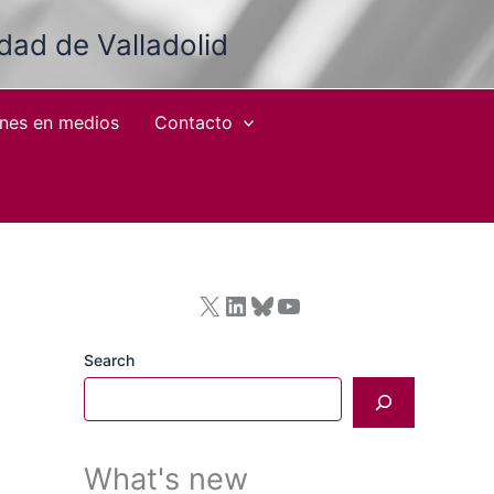
idad de Valladolid
ones en medios
Contacto
X
LinkedIn
Bluesky
YouTube
Search
What's new