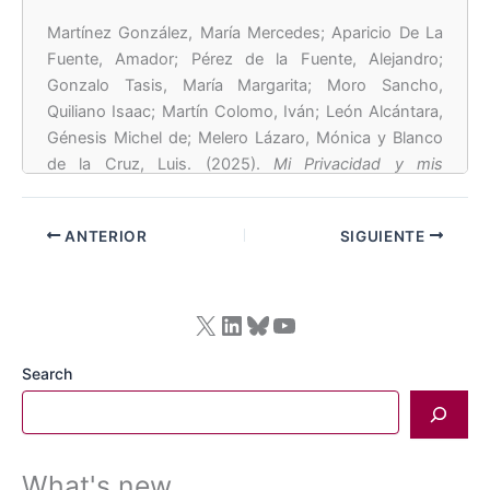
Martínez González, María Mercedes; Aparicio De La
Fuente, Amador; Pérez de la Fuente, Alejandro;
Gonzalo Tasis, María Margarita;
Moro Sancho,
Quiliano Isaac; Martín Colomo, Iván; León Alcántara,
Génesis Michel de; Melero Lázaro, Mónica y Blanco
de la Cruz, Luis. (2025).
Mi Privacidad y mis
dispositivos móviles: ¿cómo tomar el control y
autoprotegerme?
Repositorio UvaDOC.
ANTERIOR
SIGUIENTE
https://uvadoc.uva.es/handle/10324/76439
X
LinkedIn
Bluesky
YouTube
Search
What's new