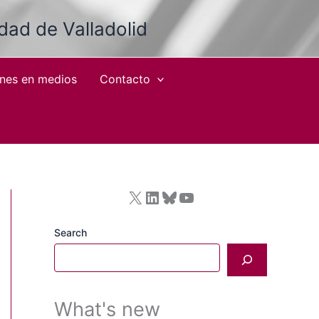
idad de Valladolid
ones en medios
Contacto
X
LinkedIn
Bluesky
YouTube
Search
What's new