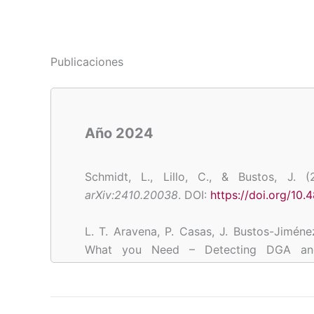
Publicaciones
Año 2024
Schmidt, L., Lillo, C., & Bustos, J. 
arXiv:2410.20038
. DOI:
https://doi.org/10
L. T. Aravena, P. Casas, J. Bustos-Jimén
What you Need – Detecting DGA an
Embeddings. In
8th Network Traffic M
Dresden, Germany, 2024, pp. 1-4. DOI:
10.