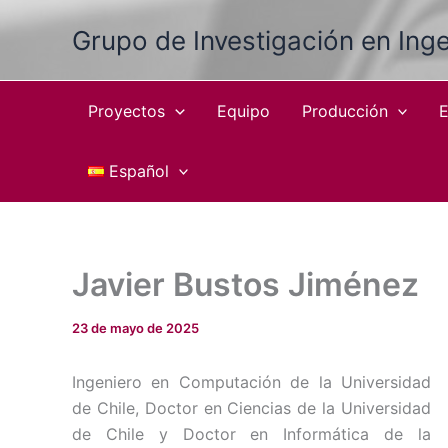
Ir
Grupo de Investigación en Inge
al
contenido
Proyectos
Equipo
Producción
E
Español
Javier Bustos Jiménez
23 de mayo de 2025
Ingeniero en Computación de la Universidad
de Chile, Doctor en Ciencias de la Universidad
de Chile y Doctor en Informática de la