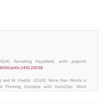
(2024). Revisiting PlayeRank.
arXiv preprint
.48550/arXiv.2410.20038
ez and M. Findrik. (2024). More than Words is
d Phishing Domains with Dom2Vec Word
easurement and Analysis Conference (TMA)
,
23919/TMA62044.2024.10559115