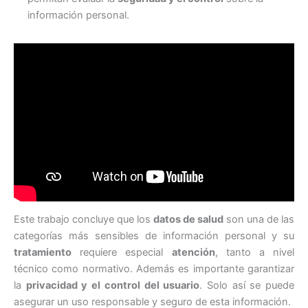
información personal.
Este trabajo concluye que los
datos de salud
son una de las
categorías más sensibles de información personal y su
tratamiento
requiere especial
atención
, tanto a nivel
técnico como normativo. Además es importante garantizar
la
privacidad y el control del usuario
. Solo así se puede
asegurar un uso responsable y seguro de esta información.