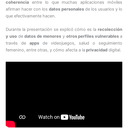
coherencia
entre lo que muchas aplicaciones móviles
afirman hacer con los
datos personales
de los usuarios y lo
que efectivamente hacen.
Durante la presentación se explicó cómo es la
recolección
y uso
de
datos de menores
y
otros perfiles vulnerables
a
través de
apps
de videojuegos, salud o seguimiento
femenino, entre otras, y cómo afecta a la
privacidad
digital.