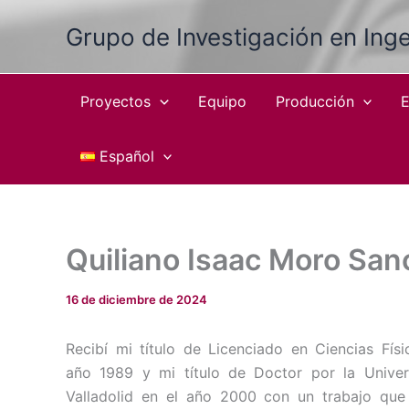
Ir
Grupo de Investigación en Inge
al
contenido
Proyectos
Equipo
Producción
E
Español
Quiliano Isaac Moro San
16 de diciembre de 2024
Recibí mi título de Licenciado en Ciencias Físi
año 1989 y mi título de Doctor por la Unive
Valladolid en el año 2000 con un trabajo que