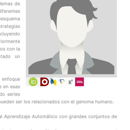
blemas de
ferentes
n esquema
trategias
ncluyendo
riormente
dos con la
ptado un
n enfoque
e en esas
do series
ueden ser los relacionados con el genoma humano.
 al Aprendizaje Automático con grandes conjuntos de