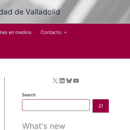
idad de Valladolid
ones en medios
Contacto
X
LinkedIn
Bluesky
YouTube
Search
What's new