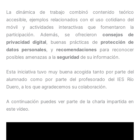
La dinámica de trabajo combinó contenido teórico
accesible, ejemplos relacionados con el uso cotidiano del
móvil y actividades interactivas que fomentaron la
participación. Además, se ofrecieron
consejos de
privacidad digital
, buenas prácticas de
protección de
datos personales
, y
recomendaciones
para reconocer
posibles amenazas a la
seguridad
de su información.
Esta iniciativa tuvo muy buena acogida tanto por parte del
alumnado como por parte del profesorado del IES Río
Duero, a los que agradecemos su colaboración.
A continuación puedes ver parte de la charla impartida en
este vídeo.